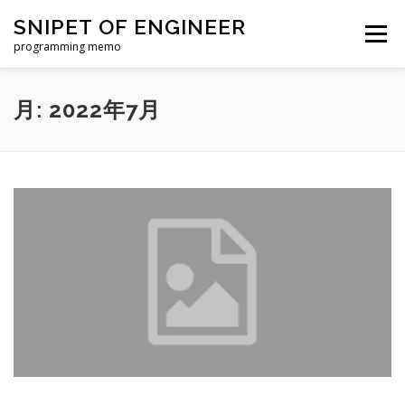
コ
SNIPET OF ENGINEER
ン
メニュー
テ
programming memo
ン
ツ
へ
月:
2022年7月
ス
キ
ッ
プ