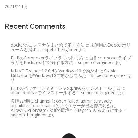
2021年11月
Recent Comments
dockerのコンテナをまとめて消す方法
未使用のDockerボリ
に
ュームを消す – snipet of engineer
より
PHPのComposerライブラリの作り方
自作composerライブ
に
ラリをPackagistに登録する方法 – snipet of engineer
より
MMVC_Trainer 1.2.0.4をWindows10で動かす
Stable
に
DiffusionをWindows10で動かしてみた – snipet of engineer
よ
り
PHPのパッケージマネージャのphiveをインストールする
に
phpcsをphiveでインストールする – snipet of engineer
より
多段ssh時にchannel 1: open failed: administratively
prohibited: open failedというエラーが出る際の対処
に
AllowTCPForwardがoffの環境でもrsyncできるようにする –
snipet of engineer
より