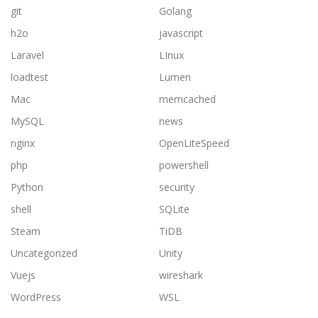
git
Golang
h2o
javascript
Laravel
LInux
loadtest
Lumen
Mac
memcached
MySQL
news
nginx
OpenLiteSpeed
php
powershell
Python
security
shell
SQLite
Steam
TiDB
Uncategorized
Unity
Vuejs
wireshark
WordPress
WSL