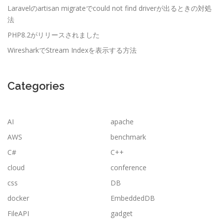
Laravelのartisan migrateでcould not find driverが出るときの対処
法
PHP8.2がリリースされました
WiresharkでStream Indexを表示する方法
Categories
AI
apache
AWS
benchmark
C#
C++
cloud
conference
css
DB
docker
EmbeddedDB
FileAPI
gadget