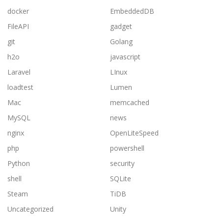
docker
EmbeddedDB
FileAPI
gadget
git
Golang
h2o
javascript
Laravel
LInux
loadtest
Lumen
Mac
memcached
MySQL
news
nginx
OpenLiteSpeed
php
powershell
Python
security
shell
SQLite
Steam
TiDB
Uncategorized
Unity