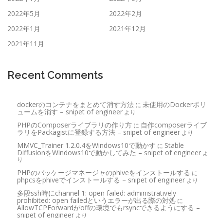
2022年5月
2022年2月
2022年1月
2021年12月
2021年11月
Recent Comments
dockerのコンテナをまとめて消す方法
未使用のDockerボリ
に
ュームを消す – snipet of engineer
より
PHPのComposerライブラリの作り方
自作composerライブ
に
ラリをPackagistに登録する方法 – snipet of engineer
より
MMVC_Trainer 1.2.0.4をWindows10で動かす
Stable
に
DiffusionをWindows10で動かしてみた – snipet of engineer
よ
り
PHPのパッケージマネージャのphiveをインストールする
に
phpcsをphiveでインストールする – snipet of engineer
より
多段ssh時にchannel 1: open failed: administratively
prohibited: open failedというエラーが出る際の対処
に
AllowTCPForwardがoffの環境でもrsyncできるようにする –
snipet of engineer
より