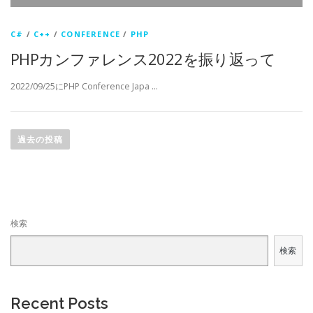
C#
/
C++
/
CONFERENCE
/
PHP
PHPカンファレンス2022を振り返って
2022/09/25にPHP Conference Japa …
投
稿
過去の投稿
ナ
ビ
ゲ
ー
検索
シ
ョ
検索
ン
Recent Posts