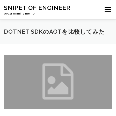
コ
SNIPET OF ENGINEER
ン
メニュー
テ
programming memo
ン
ツ
へ
DOTNET SDKのAOTを比較してみた
ス
キ
ッ
プ